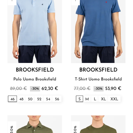
BROOKSFIELD
BROOKSFIELD
Polo Uomo Brooksfield
T-Shirt Uomo Brooksfield
89,00 €
62,30 €
77,00 €
53,90 €
-30%
-30%
46
48
50
52
54
56
S
M
L
XL
XXL
-30%
-30%