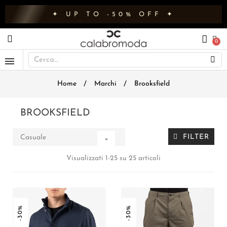
✦ UP TO -50% OFF ✦
Home
Marchi
Brooksfield
BROOKSFIELD
FILTER
Casuale

Visualizzati 1-25 su 25 articoli
-30%
-30%