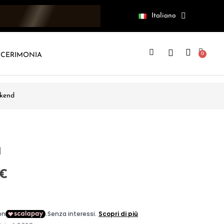
Italiano
CERIMONIA
kend
d
 €