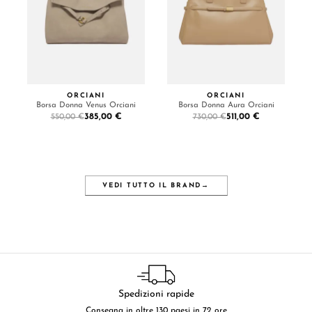
ORCIANI
ORCIANI
Borsa Donna Venus Orciani
Borsa Donna Aura Orciani
385,00 €
511,00 €
550,00 €
730,00 €
VEDI TUTTO IL BRAND
→
Spedizioni rapide
Consegna in oltre 130 paesi in 72 ore