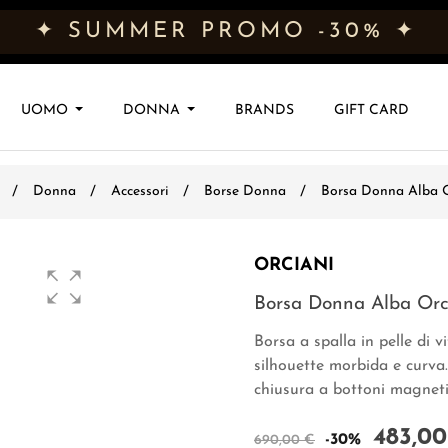
✦ SUMMER PROMO -30% ✦
UOMO
DONNA
BRANDS
GIFT CARD
Donna
Accessori
Borse Donna
Borsa Donna Alba O
ORCIANI
Borsa Donna Alba Orc
Borsa a spalla in pelle di 
silhouette morbida e curva.
chiusura a bottoni magnetic
483,00
-30%
690,00 €