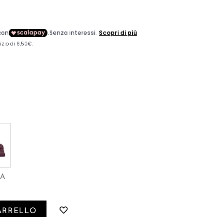
BA
ARRELLO