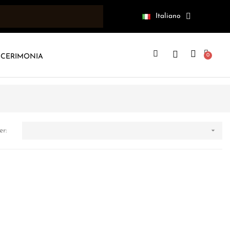
Italiano
CERIMONIA

er: