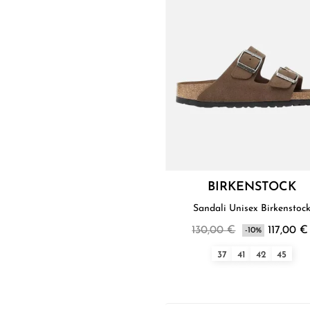
BIRKENSTOCK
Sandali Unisex Birkenstoc
130,00 €
117,00 €
-10%
37
41
42
45