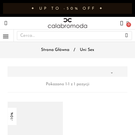
✦ UP TO -50% OFF ✦
Strona Główna
Uni Sex

Pokazano 1-1 z 1 pozycji
-10%