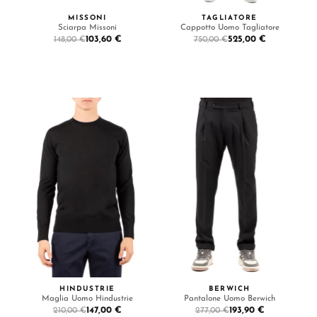
MISSONI
TAGLIATORE
Sciarpa Missoni
Cappotto Uomo Tagliatore
103,60 €
525,00 €
148,00 €
750,00 €
HINDUSTRIE
BERWICH
Maglia Uomo Hindustrie
Pantalone Uomo Berwich
147,00 €
193,90 €
210,00 €
277,00 €