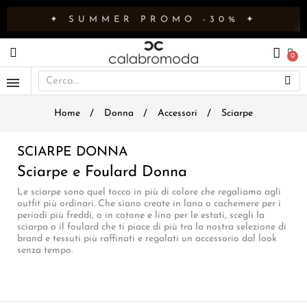
✦ SUMMER PROMO -30% ✦
Home
Donna
Accessori
Sciarpe
SCIARPE DONNA
Sciarpe e Foulard Donna
Le sciarpe sono quel tocco in più di colore che regaliamo agli
outfit più ordinari. Che siano create in lana o cachemere per i
periodi più freddi, o in cotone e lino per le estati, scegli la
sciarpa o il foulard che ti piace di più tra la nostra selezione di
brand e tessuti più raffinati e regalati un accessorio dal look
senza tempo.