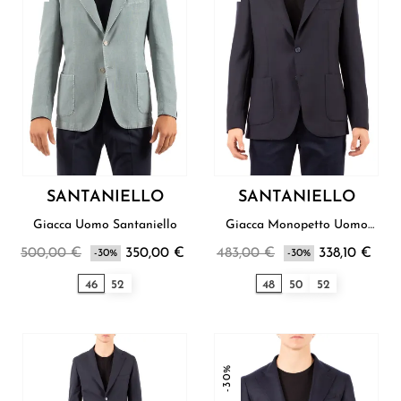
SANTANIELLO
SANTANIELLO
Giacca Uomo Santaniello
Giacca Monopetto Uomo
Santaniello
500,00 €
350,00 €
483,00 €
338,10 €
-30%
-30%
46
52
48
50
52
-30%