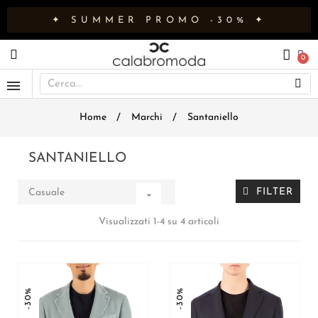
✦ SUMMER PROMO -30% ✦
Home
Marchi
Santaniello
SANTANIELLO
FILTER
Casuale

Visualizzati 1-4 su 4 articoli
-30%
-30%