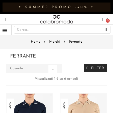
✦ SUMMER PROMO -30% ✦
Home
Marchi
Ferrante
FERRANTE
FILTER
Casuale

Visualizzati 1-6 su 6 articoli
-30%
-30%