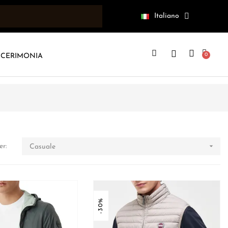
Italiano
CERIMONIA

er:
Casuale
-30%