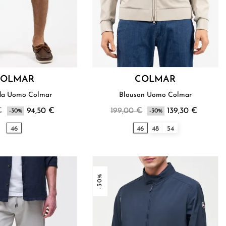
COLMAR
COLMAR
Bermuda Uomo Colmar
Blouson Uomo Colmar
€
94,50 €
199,00 €
139,30 €
-30%
-30%
46
46
48
54
-30%