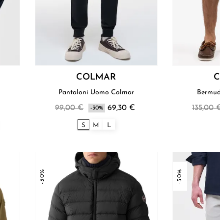
COLMAR
Pantaloni Uomo Colmar
99,00 €
69,30 €
135,00 
-30%
S
M
L
-30%
-30%