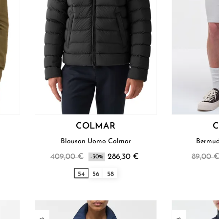
COLMAR
Blouson Uomo Colmar
409,00 €
286,30 €
89,00 
-30%
54
56
58