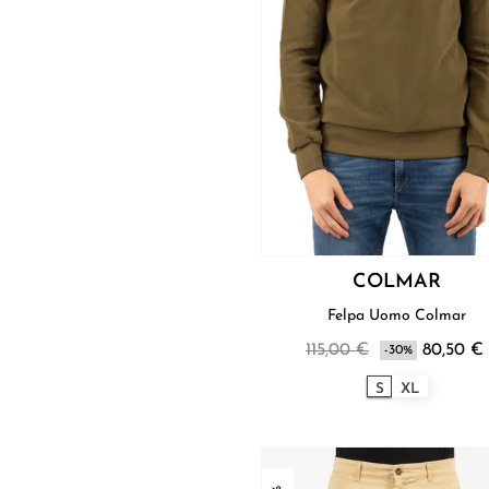
COLMAR
Felpa Uomo Colmar
115,00 €
80,50 €
-30%
S
XL