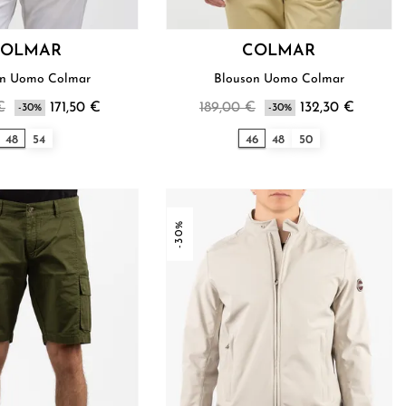
COLMAR
COLMAR
Blouson Uomo Colmar
Blouson Uomo Colmar
€
171,50 €
189,00 €
132,30 €
-30%
-30%
48
54
46
48
50
-30%