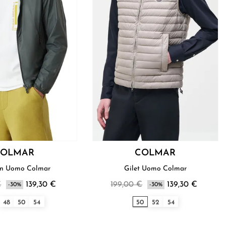
COLMAR
COLMAR
Blouson Uomo Colmar
Gilet Uomo Colmar
€
139,30 €
199,00 €
139,30 €
-30%
-30%
48
50
54
50
52
54