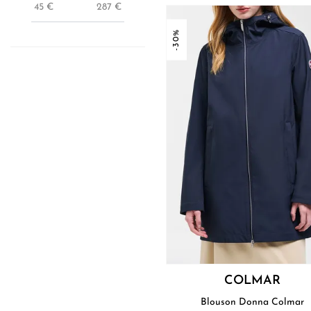
45
€
287
€
-30%
COLMAR
Blouson Donna Colmar