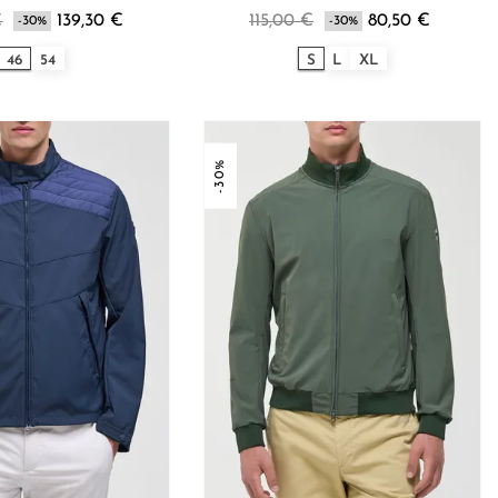
€
139,30 €
115,00 €
80,50 €
-30%
-30%
46
54
S
L
XL
-30%