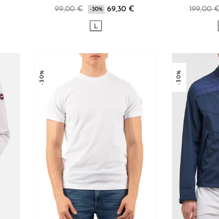
€
99,00 €
69,30 €
199,00 
-30%
L
-30%
-30%