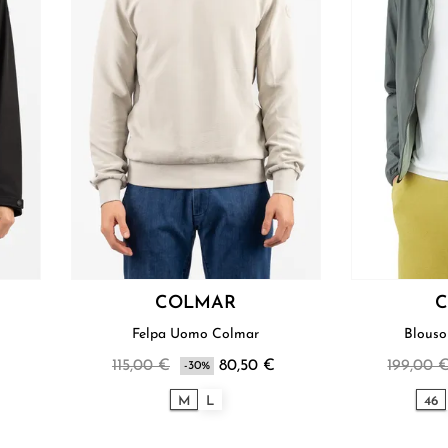
COLMAR
Felpa Uomo Colmar
115,00 €
80,50 €
199,00 
-30%
M
L
46