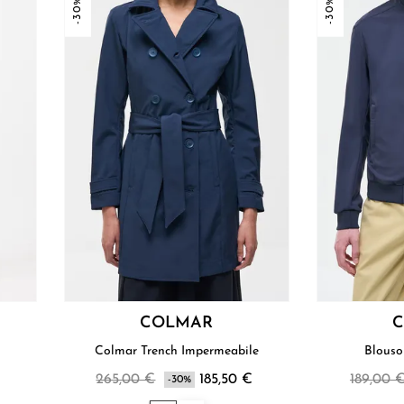
-30%
-30%
COLMAR
Colmar Trench Impermeabile
265,00 €
185,50 €
189,00 
-30%