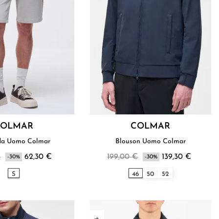
COLMAR
COLMAR
Bermuda Uomo Colmar
Blouson Uomo Colmar
€
62,30 €
199,00 €
139,30 €
-30%
-30%
S
46
50
52