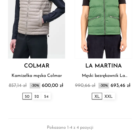
COLMAR
LA MARTINA
Kamizelka męska Colmar
Męski bezrękawnik La
Martina
857,14 zł
600,00 zł
990,66 zł
693,46 zł
-30%
-30%
50
52
54
XL
XXL
Pokazano 1-4 z 4 pozycji