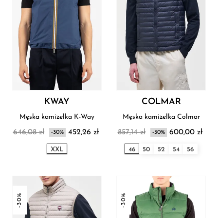
KWAY
COLMAR
Męska kamizelka K-Way
Męska kamizelka Colmar
646,08 zł
452,26 zł
857,14 zł
600,00 zł
-30%
-30%
XXL
46
50
52
54
56
-30%
-30%