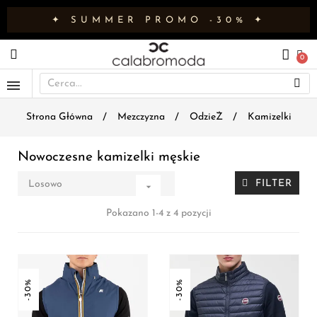
✦ SUMMER PROMO -30% ✦
Strona Główna
Mezczyzna
OdzieŻ
Kamizelki
Nowoczesne kamizelki męskie
FILTER
Losowo

Pokazano 1-4 z 4 pozycji
-30%
-30%