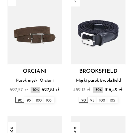
ORCIANI
BROOKSFIELD
Pasek męski Orciani
Męski pasek Brooksfield
697,57 zł
627,81 zł
452,13 zł
316,49 zł
-10%
-30%
90
95
100
105
90
95
100
105
-30%
-30%