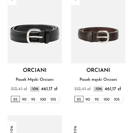
ORCIANI
ORCIANI
Pasek Męski Orciani
Pasek męski Orciani
512,41 zł
461,17 zł
512,41 zł
461,17 zł
-10%
-10%
85
90
95
100
105
85
90
95
100
105
-10%
-30%