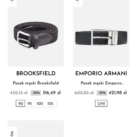
BROOKSFIELD
EMPORIO ARMANI
Pasek męski Brooksfield
Pasek męski Emporio
Armani
452,13 zł
316,49 zł
602,83 zł
421,98 zł
-30%
-30%
90
95
100
105
UNI
-10%