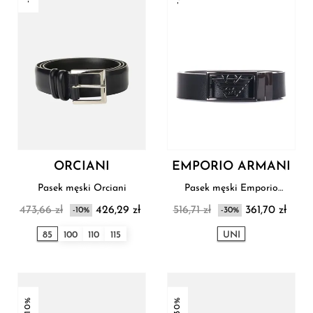
ORCIANI
EMPORIO ARMANI
Pasek męski Orciani
Pasek męski Emporio
Armani
473,66 zł
426,29 zł
516,71 zł
361,70 zł
-10%
-30%
85
100
110
115
UNI
-10%
-30%