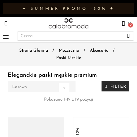
✦ SUMMER PROMO -30% ✦
Strona Główna
Mezczyzna
Akcesoria
Paski Meskie
Eleganckie paski męskie premium
FILTER
Losowo

Pokazano 1-19 z 19 pozycji
-10%