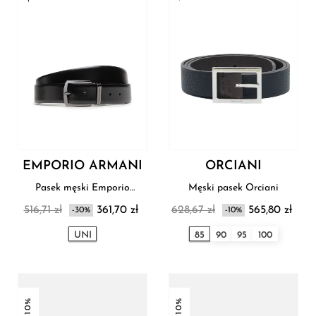
EMPORIO ARMANI
ORCIANI
Pasek męski Emporio
Męski pasek Orciani
Armani
516,71 zł
361,70 zł
628,67 zł
565,80 zł
-30%
-10%
UNI
85
90
95
100
-10%
-10%