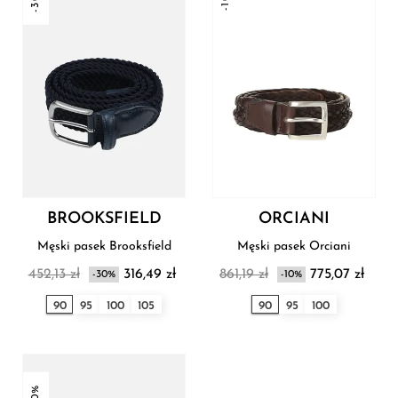
BROOKSFIELD
ORCIANI
Męski pasek Brooksfield
Męski pasek Orciani
452,13 zł
316,49 zł
861,19 zł
775,07 zł
-30%
-10%
90
95
100
105
90
95
100