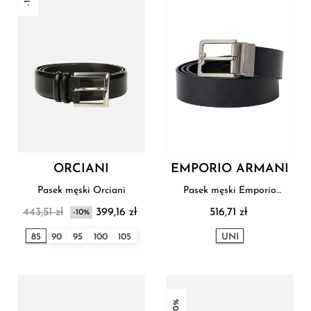
ORCIANI
EMPORIO ARMANI
Pasek męski Orciani
Pasek męski Emporio
Armani
443,51 zł
399,16 zł
516,71 zł
-10%
85
90
95
100
105
UNI
-30%