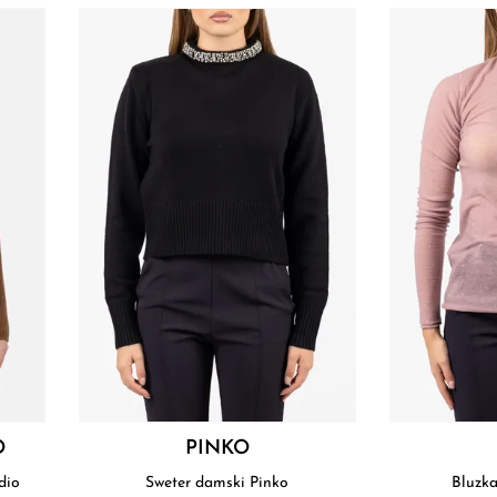
O
PINKO
dio
Sweter damski Pinko
Bluzk