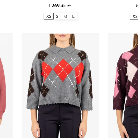
1 269,35 zł
XS
S
M
L
XS