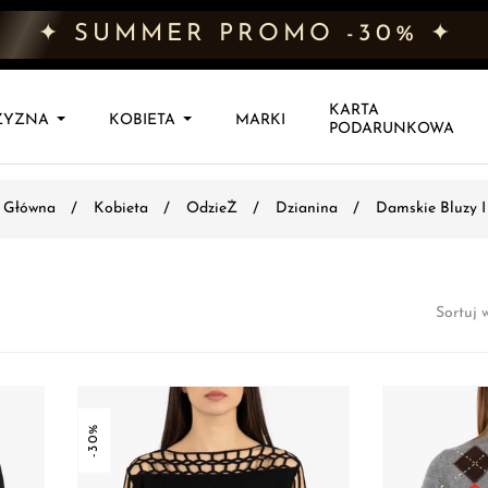
✦ SUMMER PROMO -30% ✦
KARTA
ZYZNA
KOBIETA
MARKI
PODARUNKOWA
a Główna
Kobieta
OdzieŻ
Dzianina
Damskie Bluzy I
Sortuj 
-30%