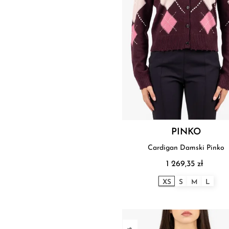
PINKO
Cardigan Damski Pinko
1 269,35 zł
XS
S
M
L