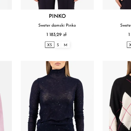
PINKO
Sweter damski Pinko
Swete
1 183,29 zł
1
XS
S
M