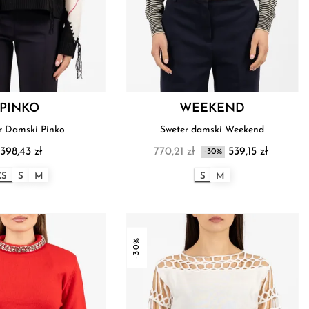
PINKO
WEEKEND
r Damski Pinko
Sweter damski Weekend
 398,43 zł
770,21 zł
539,15 zł
-30%
XS
S
M
S
M
-30%