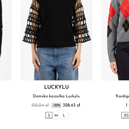
LUCKYLU
Damska koszulka Luckylu
Kardig
512,04 zł
358,43 zł
1
-30%
S
M
L
XS