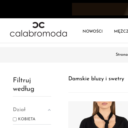
NOWOŚCI
MĘŻC
Stron
Damskie bluzy i swetry
Filtruj
według
Dział
KOBIETA