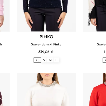
PINKO
th
Sweter damski Pinko
Swete
839,06 zł
1
XS
S
M
L