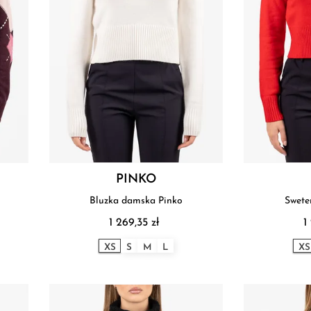
PINKO
Bluzka damska Pinko
Swete
1 269,35 zł
1
XS
S
M
L
XS