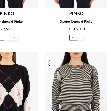
PINKO
PINKO
r damski Pinko
Sweter Damski Pinko
 183,29 zł
1 054,20 zł
XS
S
M
XS
S
-30%