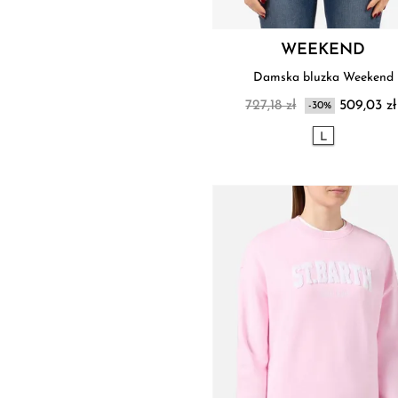
WEEKEND
Damska bluzka Weekend
727,18 zł
509,03 zł
-30%
L