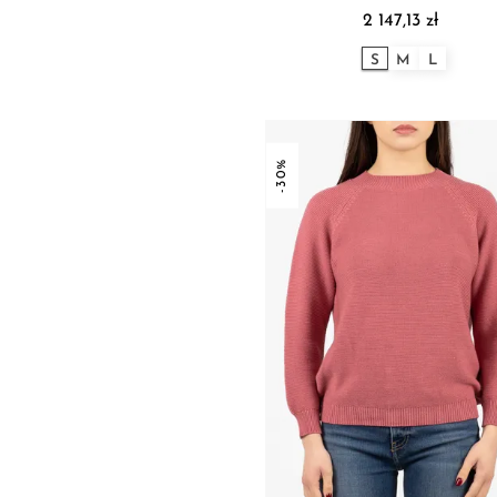
2 147,13 zł
S
M
L
-30%