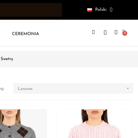
Polski
CEREMONIA
 Swetry

wg:
Losowo