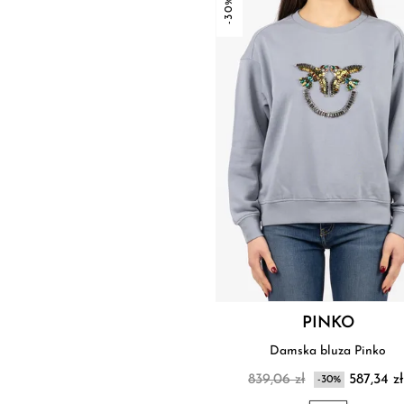
-30%
PINKO
Damska bluza Pinko
839,06 zł
587,34 zł
-30%