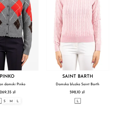
PINKO
SAINT BARTH
an damski Pinko
Damska bluzka Saint Barth
 269,35 zł
598,10 zł
S
M
L
L