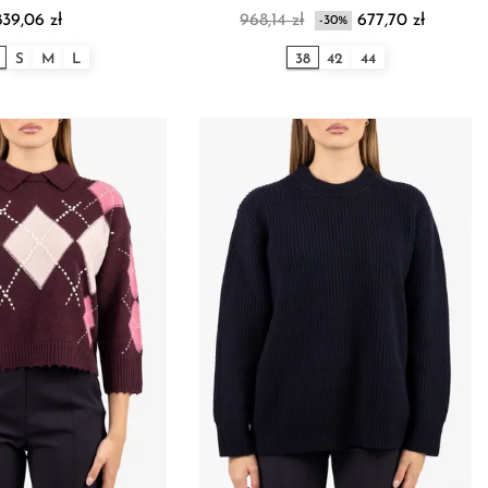
839,06 zł
968,14 zł
677,70 zł
-30%
S
M
L
38
42
44