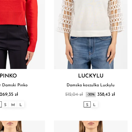
PINKO
LUCKYLU
r Damski Pinko
Damska koszulka Luckylu
 269,35 zł
512,04 zł
358,43 zł
-30%
S
M
L
S
L