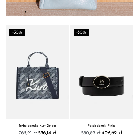
-30%
-30%
Torba damska Kurt Geiger
Pasek damski Pinko
765,91 zł
536,14 zł
580,89 zł
406,62 zł