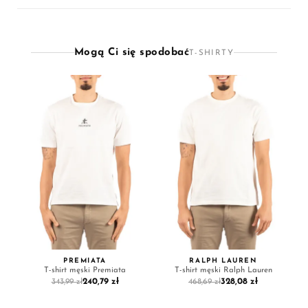
Mogą Ci się spodobać
T-SHIRTY
PREMIATA
RALPH LAUREN
T-shirt męski Premiata
T-shirt męski Ralph Lauren
240,79 zł
328,08 zł
343,99 zł
468,69 zł