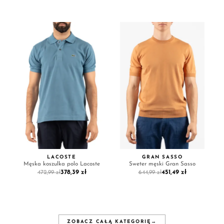
LACOSTE
GRAN SASSO
Męska koszulka polo Lacoste
Sweter męski Gran Sasso
378,39 zł
451,49 zł
472,99 zł
644,99 zł
ZOBACZ CAŁĄ KATEGORIĘ
→