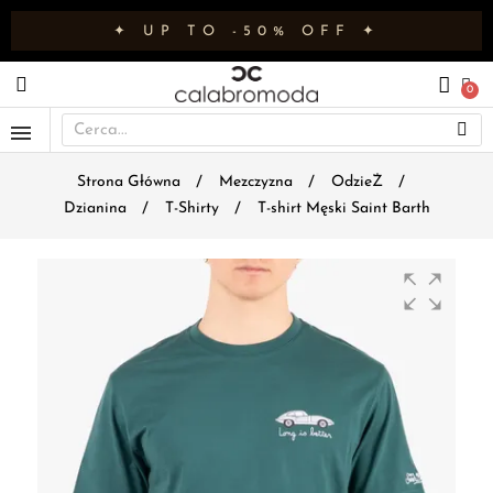
✦ UP TO -50% OFF ✦
Strona Główna
Mezczyzna
OdzieŻ
Dzianina
T-Shirty
T-shirt Męski Saint Barth