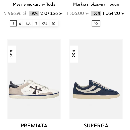
Męskie mokasyny Tod's
Męskie mokasyny Hogan
2 968,98 zł
2 078,28 zł
1 506,00 zł
1 054,20 zł
-30%
-30%
5
6
6½
7
9½
10
10
-30%
-30%
PREMIATA
SUPERGA