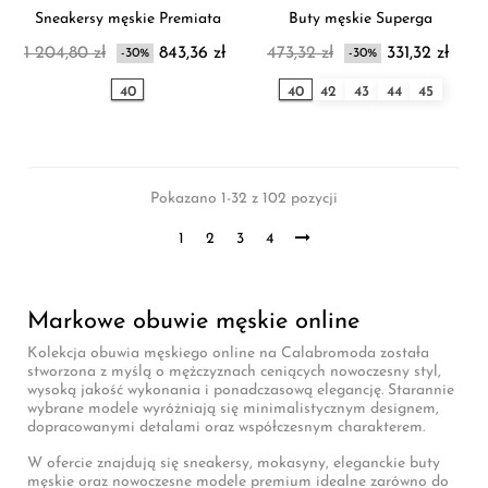
Sneakersy męskie Premiata
Buty męskie Superga
1 204,80 zł
843,36 zł
473,32 zł
331,32 zł
-30%
-30%
40
40
42
43
44
45
Pokazano 1-32 z 102 pozycji
1
2
3
4
Markowe obuwie męskie online
Kolekcja obuwia męskiego online na Calabromoda została
stworzona z myślą o mężczyznach ceniących nowoczesny styl,
wysoką jakość wykonania i ponadczasową elegancję. Starannie
wybrane modele wyróżniają się minimalistycznym designem,
dopracowanymi detalami oraz współczesnym charakterem.
W ofercie znajdują się sneakersy, mokasyny, eleganckie buty
męskie oraz nowoczesne modele premium idealne zarówno do