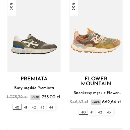
-30%
-30%
PREMIATA
FLOWER
MOUNTAIN
Buty męskie Premiata
Sneakersy męskie Flower
1 075,72 zł
753,00 zł
-30%
Mountain
946,63 zł
662,64 zł
-30%
40
41
42
43
44
40
41
42
43