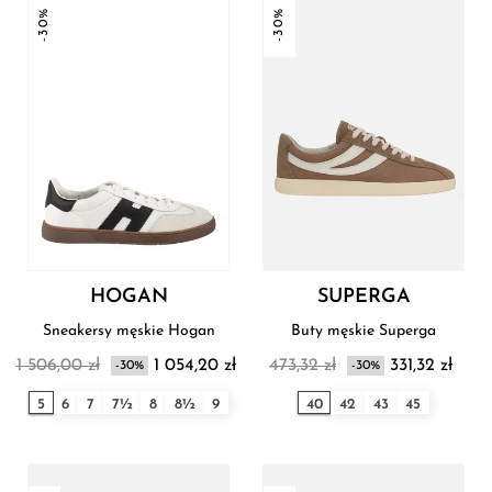
-30%
-30%
HOGAN
SUPERGA
Sneakersy męskie Hogan
Buty męskie Superga
1 506,00 zł
1 054,20 zł
473,32 zł
331,32 zł
-30%
-30%
5
6
7
7½
8
8½
9
40
42
43
45