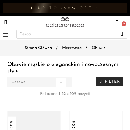
✦ UP TO -50% OFF ✦
Strona Główna
Mezczyzna
Obuwie
Obuwie męskie o eleganckim i nowoczesnym
stylu
FILTER
Losowo

Pokazano 1-32 z 102 pozycji
-30%
-30%