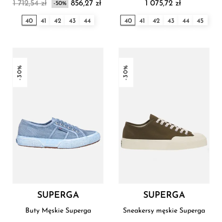
1 712,54 zł
856,27 zł
1 075,72 zł
-50%
40
41
42
43
44
40
41
42
43
44
45
-30%
-30%
SUPERGA
SUPERGA
Buty Męskie Superga
Sneakersy męskie Superga