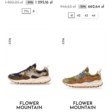
1 850,23 zł
1 295,16 zł
-30%
Mountain
946,63 zł
662,64 zł
-30%
7½
8
41
42
43
44
-30%
-30%
FLOWER
FLOWER
MOUNTAIN
MOUNTAIN