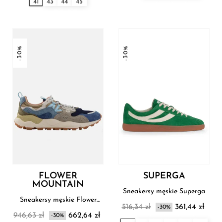
41
43
44
45
-30%
-30%
FLOWER
SUPERGA
MOUNTAIN
Sneakersy męskie Superga
Sneakersy męskie Flower
516,34 zł
361,44 zł
Mountain
-30%
946,63 zł
662,64 zł
-30%