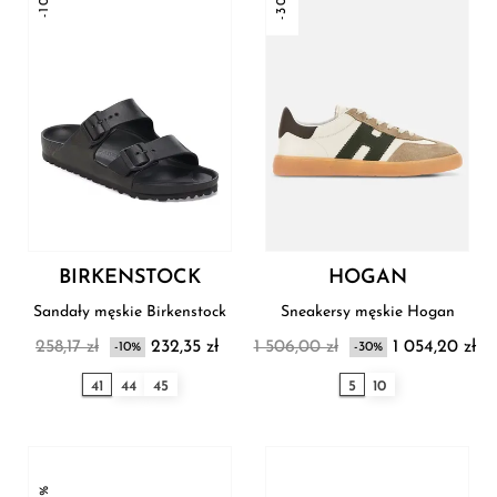
-10%
-30%
BIRKENSTOCK
HOGAN
Sandały męskie Birkenstock
Sneakersy męskie Hogan
258,17 zł
232,35 zł
1 506,00 zł
1 054,20 zł
-10%
-30%
41
44
45
5
10