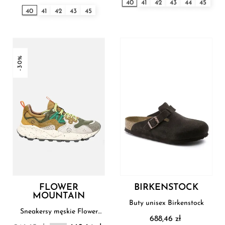
40
41
42
43
44
45
40
41
42
43
45
-30%
FLOWER
BIRKENSTOCK
MOUNTAIN
Buty unisex Birkenstock
Sneakersy męskie Flower
688,46 zł
Mountain