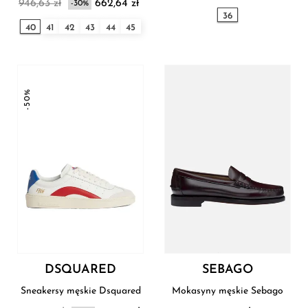
946,63 zł
662,64 zł
-30%
36
40
41
42
43
44
45
-50%
DSQUARED
SEBAGO
Sneakersy męskie Dsquared
Mokasyny męskie Sebago