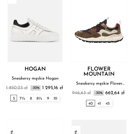
HOGAN
FLOWER
MOUNTAIN
Sneakersy męskie Hogan
Sneakersy męskie Flower
1 850,23 zł
1 295,16 zł
-30%
Mountain
946,63 zł
662,64 zł
-30%
5
7½
8
8½
9
10
40
41
45