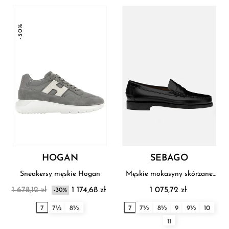
-30%
HOGAN
SEBAGO
Sneakersy męskie Hogan
Męskie mokasyny skórzane
Sebago
1 678,12 zł
1 174,68 zł
1 075,72 zł
-30%
7
7½
8½
7
7½
8½
9
9½
10
11