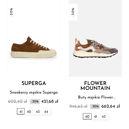
-30%
-30%
SUPERGA
FLOWER
MOUNTAIN
Sneakersy męskie Superga
Buty męskie Flower
602,40 zł
421,68 zł
-30%
Mountain
946,63 zł
662,64 zł
-30%
41
42
43
44
40
41
43