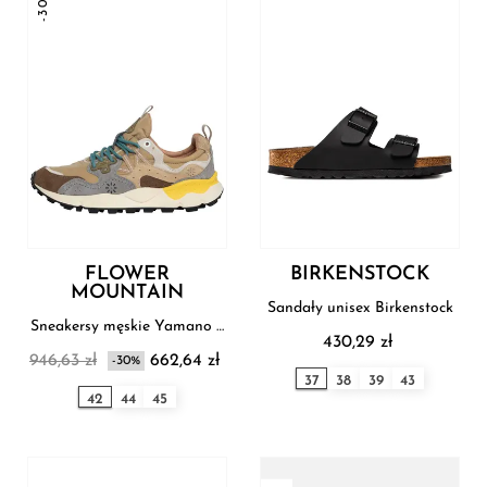
-30%
FLOWER
BIRKENSTOCK
MOUNTAIN
Sandały unisex Birkenstock
Sneakersy męskie Yamano 3
430,29 zł
Flower Mountain
946,63 zł
662,64 zł
-30%
37
38
39
43
42
44
45