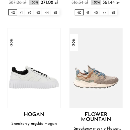
387,26 zł
271,08 zł
516,34 zł
361,44 zł
-30%
-30%
40
41
42
43
44
45
40
41
42
44
45
-30%
-30%
HOGAN
FLOWER
MOUNTAIN
Sneakersy męskie Hogan
Sneakersy męskie Flower