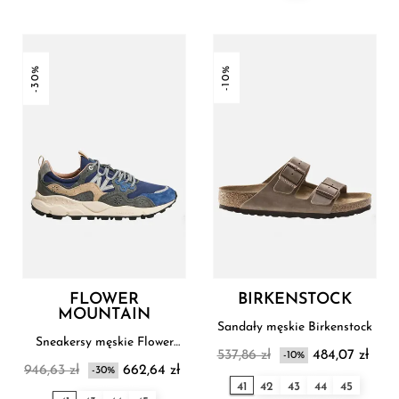
-30%
-10%
FLOWER
BIRKENSTOCK
MOUNTAIN
Sandały męskie Birkenstock
Sneakersy męskie Flower
537,86 zł
484,07 zł
Mountain
-10%
946,63 zł
662,64 zł
-30%
41
42
43
44
45