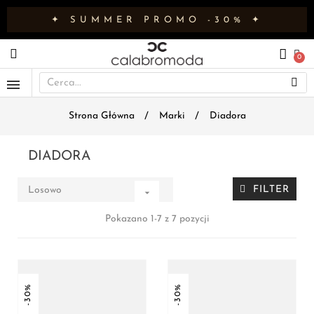
✦ SUMMER PROMO -30% ✦
Strona Główna
Marki
Diadora
DIADORA
FILTER
Losowo

Pokazano 1-7 z 7 pozycji
-30%
-30%