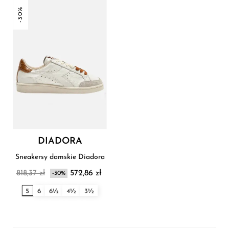
-30%
DIADORA
Sneakersy damskie Diadora
818,37 zł
572,86 zł
-30%
5
6
6½
4½
3½