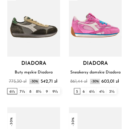
DIADORA
DIADORA
Buty męskie Diadora
Sneakersy damskie Diadora
775,30 zł
542,71 zł
861,44 zł
603,01 zł
-30%
-30%
6½
7½
8
8½
9
9½
5
6
6½
4½
3½
-30%
-30%