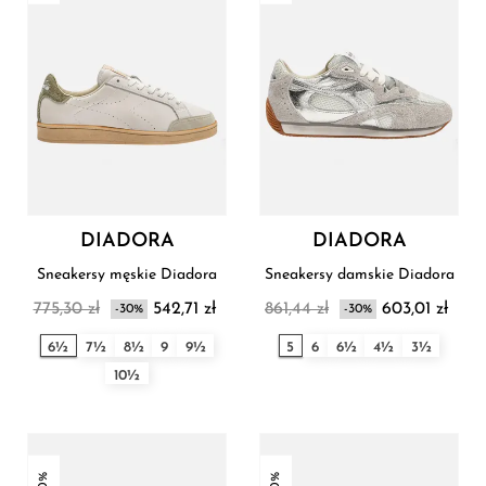
DIADORA
DIADORA
Sneakersy męskie Diadora
Sneakersy damskie Diadora
775,30 zł
542,71 zł
861,44 zł
603,01 zł
-30%
-30%
6½
7½
8½
9
9½
5
6
6½
4½
3½
10½