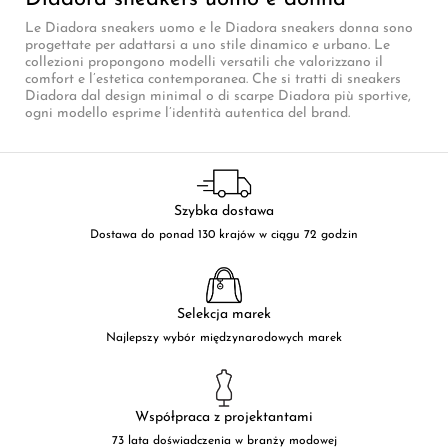
Le Diadora sneakers uomo e le Diadora sneakers donna sono
progettate per adattarsi a uno stile dinamico e urbano. Le
collezioni propongono modelli versatili che valorizzano il
comfort e l’estetica contemporanea. Che si tratti di sneakers
Diadora dal design minimal o di scarpe Diadora più sportive,
ogni modello esprime l’identità autentica del brand.
Szybka dostawa
Dostawa do ponad 130 krajów w ciągu 72 godzin
Selekcja marek
Najlepszy wybór międzynarodowych marek
Współpraca z projektantami
73 lata doświadczenia w branży modowej