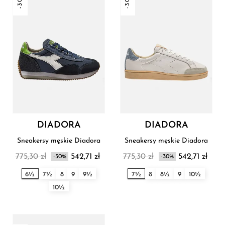
-30%
-30%
DIADORA
DIADORA
Sneakersy męskie Diadora
Sneakersy męskie Diadora
775,30 zł
542,71 zł
775,30 zł
542,71 zł
-30%
-30%
6½
7½
8
9
9½
7½
8
8½
9
10½
10½