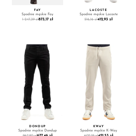
FAY
LACOSTE
Spodnie męskie Fay
Spodnie męskie Lacoste
873,17 zł
412,93 zł
1 247,39 zł
516,16 zł
DONDUP
KWAY
Spodnie męskie Dondup
Spodnie męskie K-Way
677,46 zł
421,53 zł
967,80 zł
602,19 zł