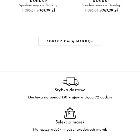
DONDUP
DONDUP
Spodnie męskie Dondup
Spodnie męskie Dondup
767,79 zł
767,79 zł
1 096,84 zł
1 096,84 zł
ZOBACZ CAŁĄ MARKĘ
→
Szybka dostawa
Dostawa do ponad 130 krajów w ciągu 72 godzin
Selekcja marek
Najlepszy wybór międzynarodowych marek