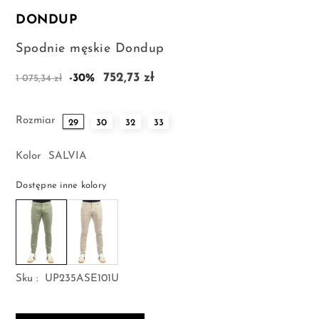
DONDUP
Spodnie męskie Dondup
752,73 zł
-30%
1 075,34 zł
Rozmiar
29
30
32
33
Kolor
SALVIA
Dostępne inne kolory
Sku :
UP235ASE101U