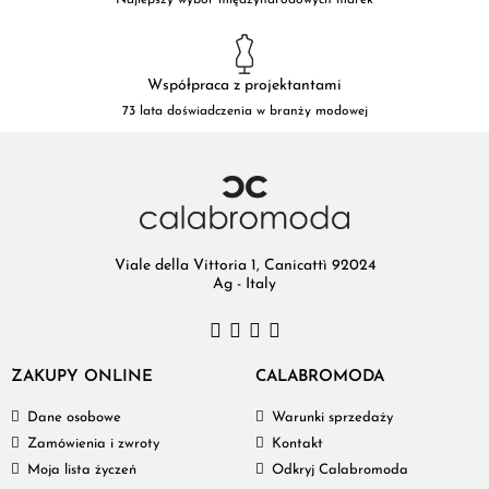
Współpraca z projektantami
73 lata doświadczenia w branży modowej
Viale della Vittoria 1, Canicattì 92024
Ag - Italy
ZAKUPY ONLINE
CALABROMODA
Dane osobowe
Warunki sprzedaży
Zamówienia i zwroty
Kontakt
Moja lista życzeń
Odkryj Calabromoda