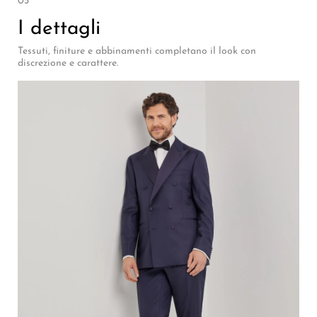
03
I dettagli
Tessuti, finiture e abbinamenti completano il look con
discrezione e carattere.